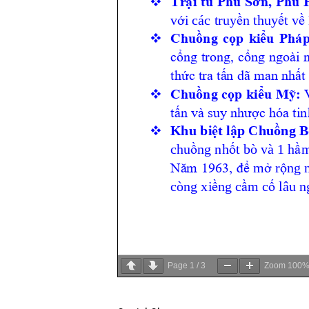
Page
1
/
3
Zoom
100