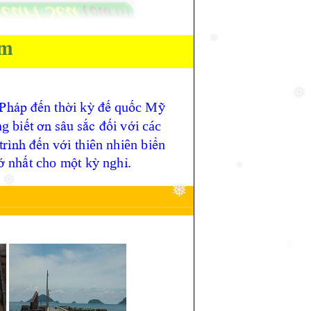
❅
❅
❅
❅
❅