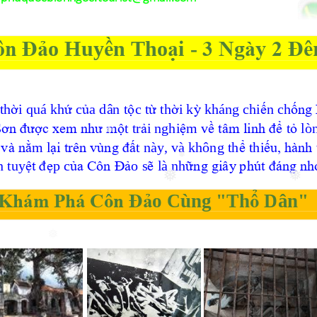
❅
❅
❅
❅
❅