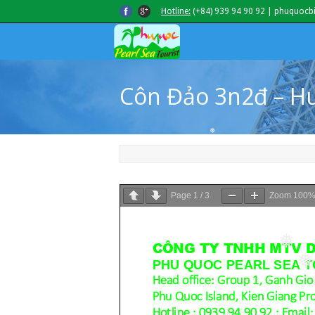
Hotline:
(+84) 939 94 90 92 | phuquocb
Côn Đảo 3n2đ – H
❅
Page
1
/
3
Zoom
100
❅
❅