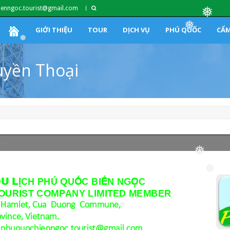
ienngoc.tourist@gmail.com
❅
GIỚI THIỆU
TOUR
DỊCH VỤ
PHÚ QUỐC
CẨM
❅
❅
uyền Thoại
%
❅
❅
❅
❅