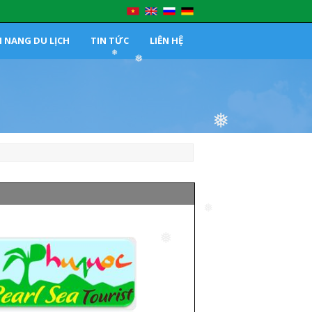
❅
 NANG DU LỊCH
TIN TỨC
LIÊN HỆ
❅
❅
❅
❅
❅