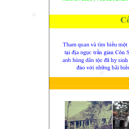
❅
❅
❅