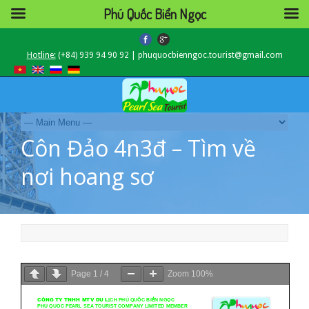
Phú Quốc Biển Ngọc
Hotline:
(+84) 939 94 90 92 | phuquocbienngoc.tourist@gmail.com
Côn Đảo 4n3đ – Tìm về
nơi hoang sơ
Page
1
/
4
Zoom
100%