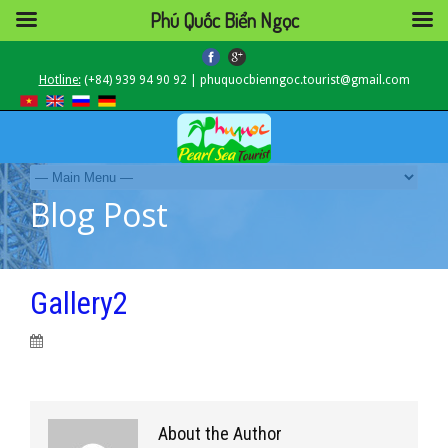
Phú Quốc Biển Ngọc
Hotline:
(+84) 939 94 90 92 | phuquocbienngoc.tourist@gmail.com
Blog Post
Gallery2
About the Author