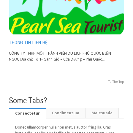
THÔNG TIN LIÊN HỆ
Đ
CÔNG TY TNHH MỘT THÀNH VIÊN DU LỊCH PHÚ QUỐC BIỂN
C
NGỌC Địa chỉ: Tổ 1- Gành Gió – Cửa Dương – Phú Quốc...
m
To The Top
Some Tabs?
Condimentum
Malesuada
Consectetur
Donec ullamcorper nulla non metus auctor fringilla. Cras