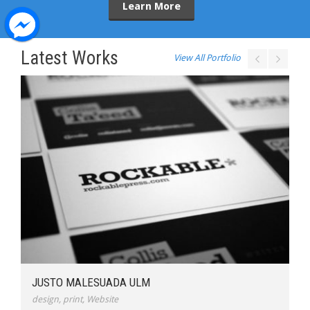
Learn More
Latest Works
View All Portfolio
JUSTO MALESUADA ULM
design
,
print
,
Website