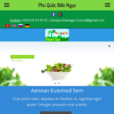
Phú Quốc Biển Ngọc
Hotline:
(+84) 939 94 90 92 | phuquocbienngoc.tourist@gmail.com
FRESH FEATURES
for starter
Aenean Euismod Sem
Cras justo odio, dapibus ac facilisis in, egestas eget
quam. Integer posuere erat a ante.