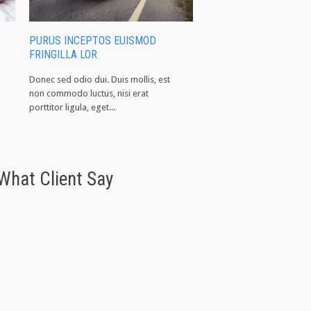
PURUS INCEPTOS EUISMOD
FRINGILLA COMMODO
FRINGILLA LOR
Donec sed odio dui. Duis m
Donec sed odio dui. Duis mollis, est
non commodo luctus, nisi 
non commodo luctus, nisi erat
porttitor ligula, eget...
porttitor ligula, eget...
What Client Say