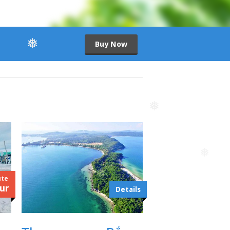
Buy Now
❅
❅
❅
❅
ute
ur
Details