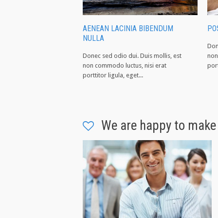
AENEAN LACINIA BIBENDUM
PO
NULLA
Don
Donec sed odio dui. Duis mollis, est
non
non commodo luctus, nisi erat
port
porttitor ligula, eget...
We are happy to make