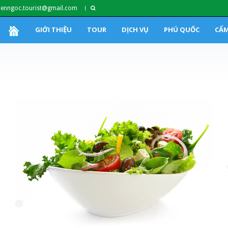
ienngoc.tourist@gmail.com
GIỚI THIỆU
TOUR
DỊCH VỤ
PHÚ QUỐC
CẨM
❅
❅