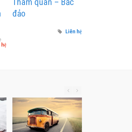
Tham quan – Bắc
h
đảo
Liên hệ
ệ
 hệ