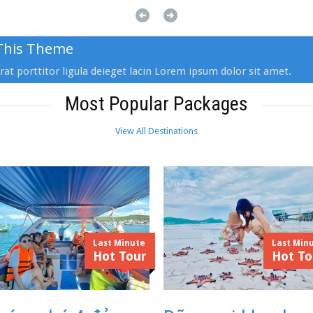
This Theme
at porttitor ligula deieget lacin Lorem ipsum dolor sit amet.
Most Popular Packages
View All Destinations
Last Minute
Last Min
❅
Hot Tour
Hot To