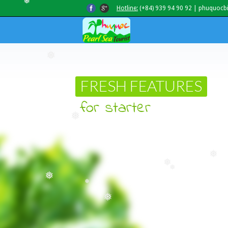
Hotline:
(+84) 939 94 90 92 | phuquocb
❅
❅
FRESH FEATURES
for starter
❅
❅
❅
❅
❅
❅
❅