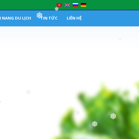
❅
 NANG DU LỊCH
TIN TỨC
LIÊN HỆ
❅
❅
❅
❅
❅
❅