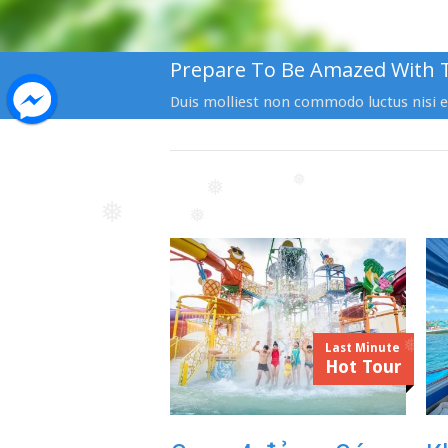
Prepare To Be Amazed With 
Duis molliest non commodo luctus nisi er
❅
❅
❅
❅
Last Minute
Hot Tour