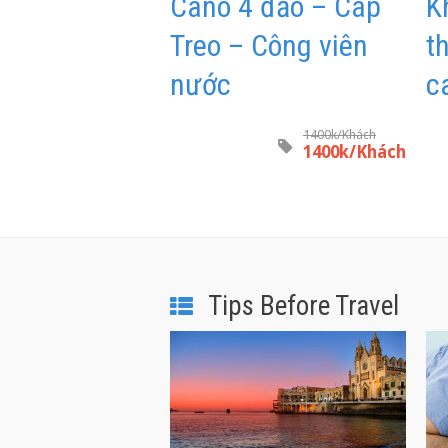
Cano 4 đảo – Cáp
K
Treo – Công viên
t
nước
c
1400k/Khách
1400k/Khách
Tips Before Travel