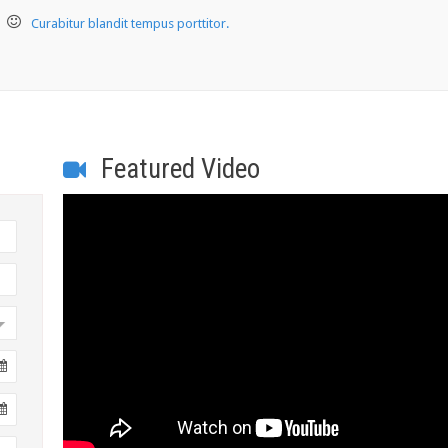
Curabitur blandit tempus porttitor.
Featured Video
Let see how 
Integer posuere e
aliquet. Praesent
consectetur et. D
Lorem ipsum dolor