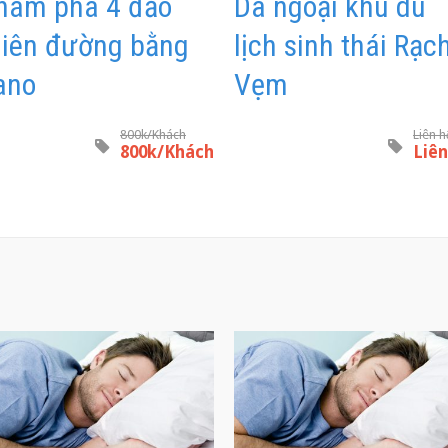
hám phá 4 đảo
Dã ngoại khu du
hiên đường bằng
lịch sinh thái Rạc
ano
Vẹm
800k/Khách
Liên h
800k/Khách
Liên