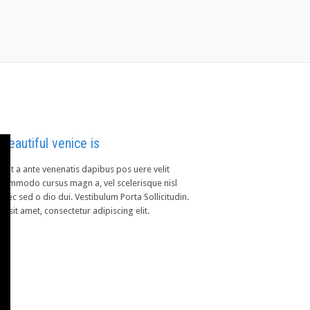
beautiful venice is
rat a ante venenatis dapibus pos uere velit
 commodo cursus magn a, vel scelerisque nisl
onec sed o dio dui. Vestibulum Porta Sollicitudin.
 sit amet, consectetur adipiscing elit.